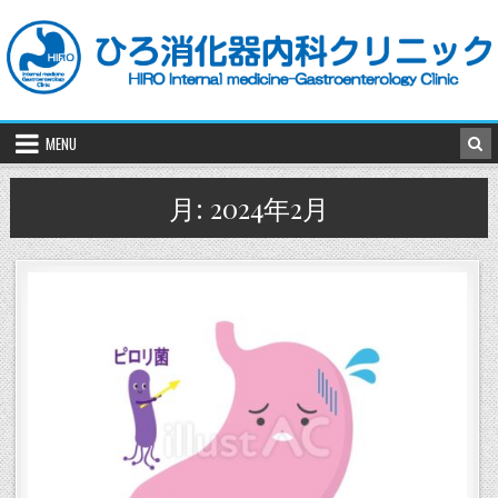
Skip
to
content
MENU
月:
2024年2月