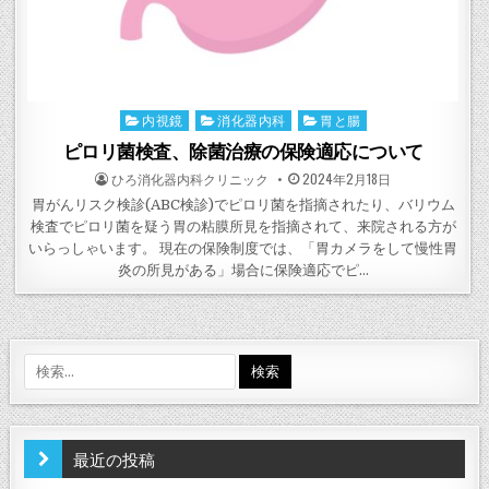
内視鏡
消化器内科
胃と腸
Posted
in
ピロリ菌検査、除菌治療の保険適応について
POSTED
POSTED
ひろ消化器内科クリニック
2024年2月18日
BY
ON
胃がんリスク検診(ABC検診)でピロリ菌を指摘されたり、バリウム
検査でピロリ菌を疑う胃の粘膜所見を指摘されて、来院される方が
いらっしゃいます。 現在の保険制度では、「胃カメラをして慢性胃
炎の所見がある」場合に保険適応でピ…
検
索:
最近の投稿