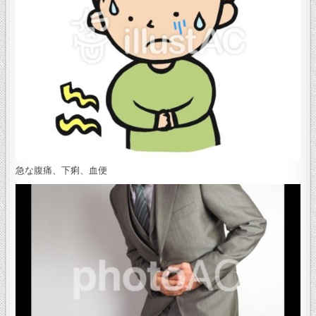
急な腹痛、下痢、血便