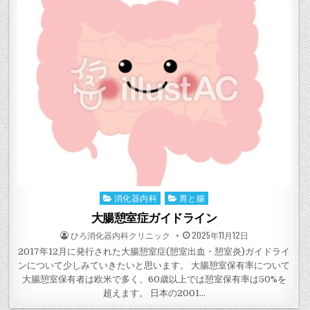
消化器内科
胃と腸
Posted
in
大腸憩室症ガイドライン
POSTED
POSTED
ひろ消化器内科クリニック
2025年11月12日
BY
ON
2017年12月に発行された大腸憩室症(憩室出血・憩室炎)ガイドライ
ンについて少しみていきたいと思います。 大腸憩室保有率について
大腸憩室保有者は欧米で多く、60歳以上では憩室保有率は50%を
超えます。 日本の2001…