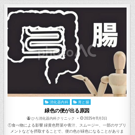
消化器内科
胃と腸
Posted
in
緑色の便が出る原因
POSTED
POSTED
ひろ消化器内科クリニック
2025年11月3日
BY
ON
①食べ物による影響 緑黄色野菜や青汁、スムージー、一部のサプリ
メントなどを摂取することで、便の色が緑色になることがありま