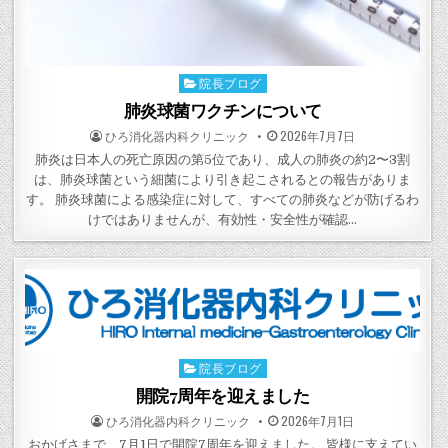
院長ブログ
Posted
in
肺炎球菌ワクチンについて
POSTED
POSTED
ひろ消化器内科クリニック
2026年7月7日
BY
ON
肺炎は日本人の死亡原因の第5位であり、成人の肺炎の約2〜3割
は、肺炎球菌という細菌により引き起こされるとの報告がありま
す。 肺炎球菌による感染症に対して、すべての肺炎などが防げるわ
けではありませんが、有効性・安全性が確認…
院長ブログ
Posted
in
開院7周年を迎えました
POSTED
POSTED
ひろ消化器内科クリニック
2026年7月1日
BY
ON
おかげさまで、7月1日で開院7周年を迎えました。 皆様に支えてい