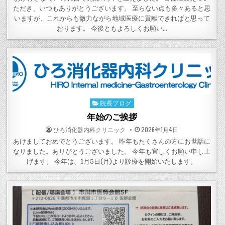
ただき、いつもありがとうございます。 至らない点も多々あると思
いますが、これからも微力ながら地域医療に貢献できればと思って
おります。 今後ともよろしくお願い…
院長ブログ
Posted
in
年始のご挨拶
POSTED
POSTED
ひろ消化器内科クリニック
2026年1月4日
BY
ON
あけましておめでとうございます。 昨年もたくさんの方にお世話に
なりました。ありがとうございました。 今年も宜しくお願い申し上
げます。 今年は、1月5日(月)より診療を開始いたします。