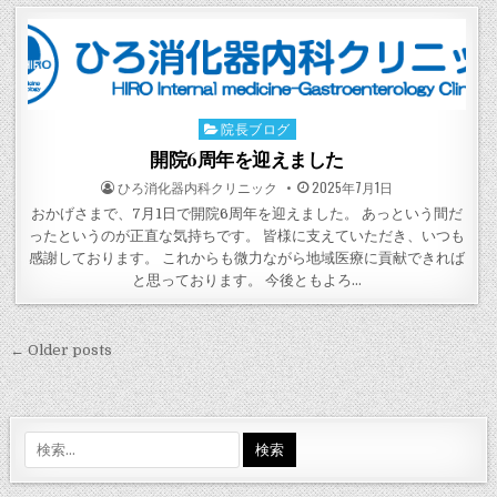
院長ブログ
Posted
in
開院6周年を迎えました
POSTED
POSTED
ひろ消化器内科クリニック
2025年7月1日
BY
ON
おかげさまで、7月1日で開院6周年を迎えました。 あっという間だ
ったというのが正直な気持ちです。 皆様に支えていただき、いつも
感謝しております。 これからも微力ながら地域医療に貢献できれば
と思っております。 今後ともよろ…
投
← Older posts
稿
ナ
ビ
検
索:
ゲ