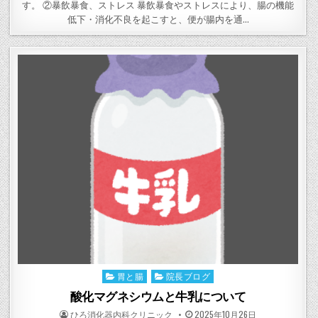
す。 ②暴飲暴食、ストレス 暴飲暴食やストレスにより、腸の機能
低下・消化不良を起こすと、便が腸内を通…
胃と腸
院長ブログ
Posted
in
酸化マグネシウムと牛乳について
POSTED
POSTED
ひろ消化器内科クリニック
2025年10月26日