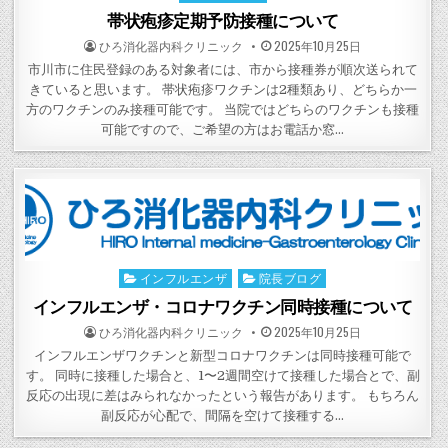
in
帯状疱疹定期予防接種について
POSTED
POSTED
ひろ消化器内科クリニック
2025年10月25日
BY
ON
市川市に住民登録のある対象者には、市から接種券が順次送られて
きていると思います。 帯状疱疹ワクチンは2種類あり、どちらか一
方のワクチンのみ接種可能です。 当院ではどちらのワクチンも接種
可能ですので、ご希望の方はお電話か窓…
インフルエンザ
院長ブログ
Posted
in
インフルエンザ・コロナワクチン同時接種について
POSTED
POSTED
ひろ消化器内科クリニック
2025年10月25日
BY
ON
インフルエンザワクチンと新型コロナワクチンは同時接種可能で
す。 同時に接種した場合と、1〜2週間空けて接種した場合とで、副
反応の出現に差はみられなかったという報告があります。 もちろん
副反応が心配で、間隔を空けて接種する…