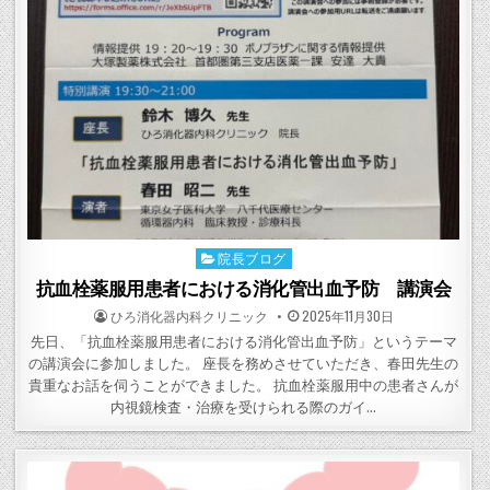
院長ブログ
Posted
in
抗血栓薬服用患者における消化管出血予防 講演会
POSTED
POSTED
ひろ消化器内科クリニック
2025年11月30日
BY
ON
先日、「抗血栓薬服用患者における消化管出血予防」というテーマ
の講演会に参加しました。 座長を務めさせていただき、春田先生の
貴重なお話を伺うことができました。 抗血栓薬服用中の患者さんが
内視鏡検査・治療を受けられる際のガイ…