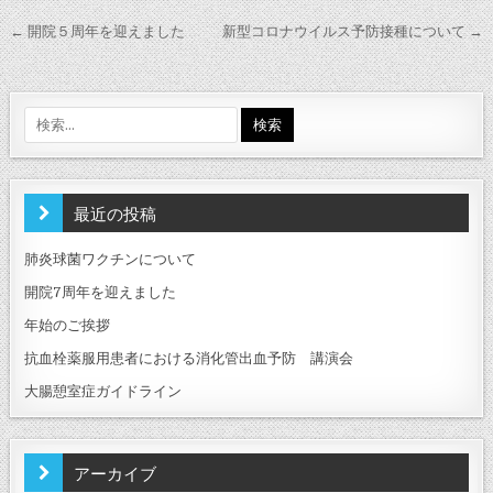
投
← 開院５周年を迎えました
新型コロナウイルス予防接種について →
稿
ナ
ビ
検
索:
ゲ
ー
シ
最近の投稿
ョ
肺炎球菌ワクチンについて
ン
開院7周年を迎えました
年始のご挨拶
抗血栓薬服用患者における消化管出血予防 講演会
大腸憩室症ガイドライン
アーカイブ