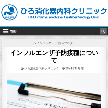
Skip
to
content
MENU
POSTED
インフルエンザ
,
院長ブログ
IN
インフルエンザ予防接種につい
て
POSTED
POSTED
ひろ消化器内科クリニック
2024年10月7日
BY
ON