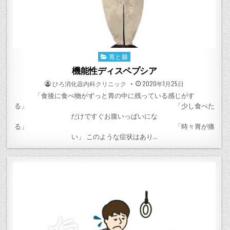
胃と腸
Posted
in
機能性ディスペプシア
POSTED
POSTED
ひろ消化器内科クリニック
2020年1月25日
BY
ON
「食後に食べ物がずっと胃の中に残っている感じがす
る」 「少し食べた
だけですぐお腹いっぱいにな
る」 「時々胃が痛
い」 このような症状はあり…