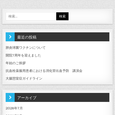
検
索:
最近の投稿
肺炎球菌ワクチンについて
開院7周年を迎えました
年始のご挨拶
抗血栓薬服用患者における消化管出血予防 講演会
大腸憩室症ガイドライン
アーカイブ
2026年7月