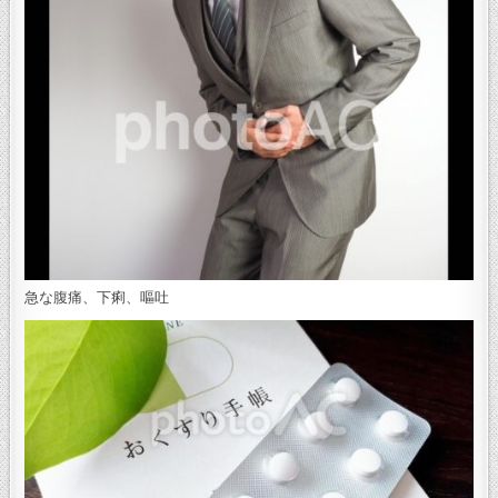
急な腹痛、下痢、嘔吐