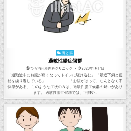
胃と腸
Posted
in
過敏性腸症候群
POSTED
POSTED
ひろ消化器内科クリニック
2020年1月17日
BY
ON
「通勤途中にお腹が痛くなってトイレに駆け込む」 「最近下痢と便
秘を繰り返している」 「お腹がはって、なんとなく不
快感がある」 このような症状の方は、過敏性腸症候群の疑いがあり
ます。 過敏性腸症候群では、下痢や…