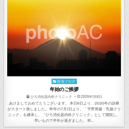
院長ブログ
Posted
in
年始のご挨拶
POSTED
POSTED
ひろ消化器内科クリニック
2020年1月6日
BY
ON
あけましておめでとうございます。 本日6日より、2020年の診療
がスタート致しました。 昨年の7月1日より、「平野胃腸・乳腺クリ
ニック」を継承し、「ひろ消化器内科クリニック」として開院し、
早いもので半年が過ぎました。 昨…