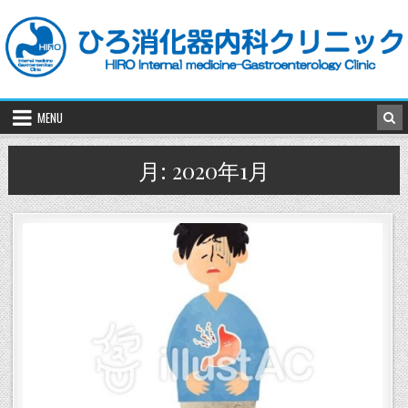
Skip
to
content
MENU
月:
2020年1月