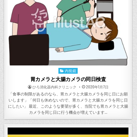
内視鏡
Posted
in
胃カメラと大腸カメラの同日検査
POSTED
POSTED
ひろ消化器内科クリニック
2020年1月7日
BY
ON
「食事の制限があるのなら、胃カメラと大腸カメラを同じ日にお願
いします」「何日も休めないので、胃カメラと大腸カメラを同じ日
にしたい」 最近、このような要望が多く、当院でも胃カメラと大腸
カメラを同じ日に行う機会が増えています…