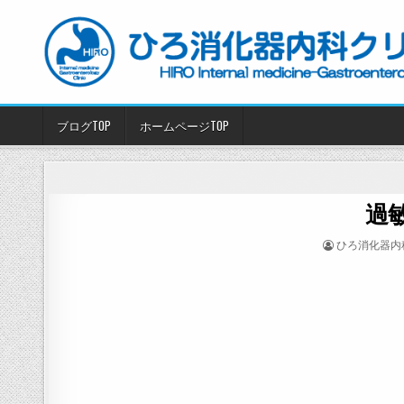
Skip
to
content
ブログTOP
ホームページTOP
過
POSTED
ひろ消化器内
BY