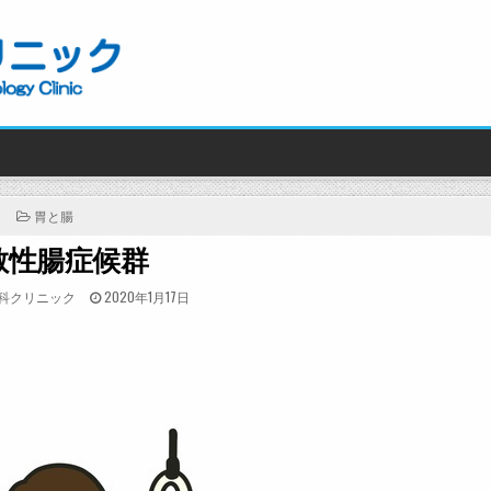
POSTED
胃と腸
IN
敏性腸症候群
POSTED
科クリニック
2020年1月17日
ON