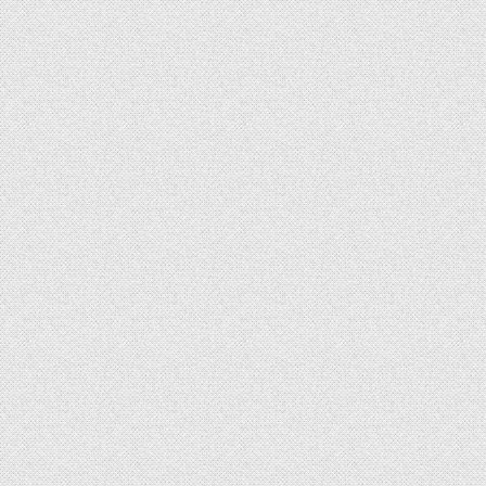
ー
シ
ョ
ン