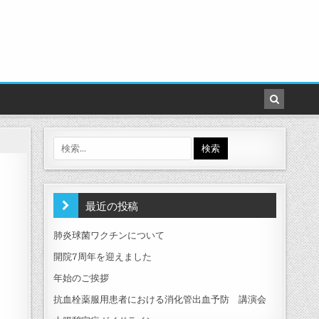
検
索:
最近の投稿
肺炎球菌ワクチンについて
開院7周年を迎えました
年始のご挨拶
抗血栓薬服用患者における消化管出血予防 講演会