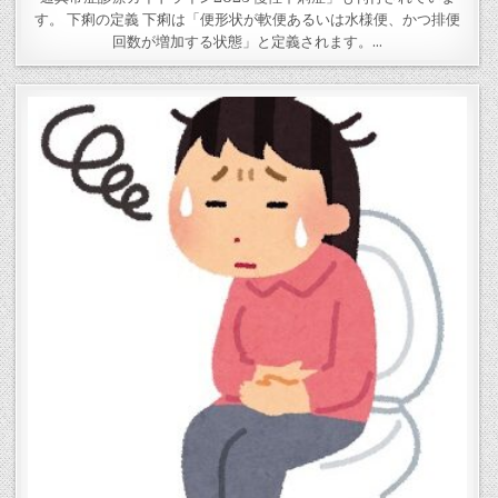
す。 下痢の定義 下痢は「便形状が軟便あるいは水様便、かつ排便
回数が増加する状態」と定義されます。…