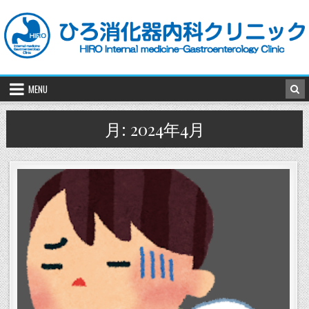
Skip
to
content
MENU
月:
2024年4月