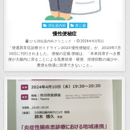
消化器内科
胃と腸
Posted
in
慢性便秘症
POSTED
POSTED
ひろ消化器内科クリニック
2024年4月15日
BY
ON
「便通異常症診療ガイドライン2023 慢性便秘症」が、2023年7月
13日に刊行されました。 便秘の定義 便秘は、「本来排泄すべき糞
便が大腸内に滞ることによる兎糞状便・硬便、排便回数の減少や、
糞便を快適に排泄できないこと…