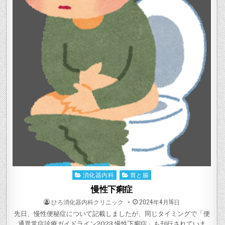
消化器内科
胃と腸
Posted
in
慢性下痢症
POSTED
POSTED
ひろ消化器内科クリニック
2024年4月16日
BY
ON
先日、慢性便秘症について記載しましたが、同じタイミングで「便
通異常症診療ガイドライン2023 慢性下痢症」も刊行されていま