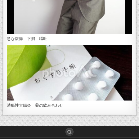
急な腹痛、下痢、嘔吐
潰瘍性大腸炎 薬の飲み合わせ