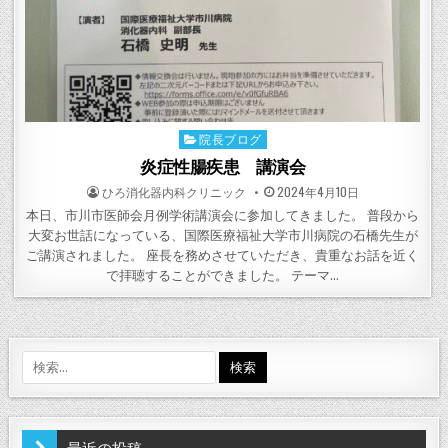
院長ブログ
Posted
in
炎症性腸疾患 講演会
POSTED
POSTED
ひろ消化器内科クリニック
2024年4月10日
BY
ON
本日、市川市医師会月例学術講演会に参加してきました。 普段から
大変お世話になっている、国際医療福祉大学市川病院の石橋先生が
ご講演されました。 座長を務めさせていただき、貴重なお話を近く
で拝聴することができました。 テーマ…
検
索:
最近の投稿