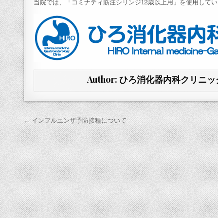
当院では、「コミナティ筋注シリンジ12歳以上用」を使用して
Author:
ひろ消化器内科クリニッ
投
← インフルエンザ予防接種について
稿
ナ
ビ
ゲ
ー
シ
ョ