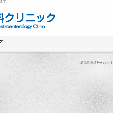
います。
ク
逆流性食道炎webセミ