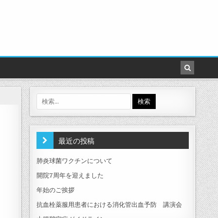
検
索:
最近の投稿
肺炎球菌ワクチンについて
開院7周年を迎えました
年始のご挨拶
抗血栓薬服用患者における消化管出血予防 講演会