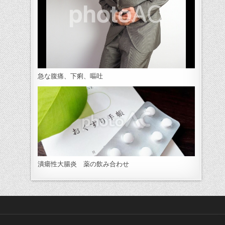
急な腹痛、下痢、嘔吐
潰瘍性大腸炎 薬の飲み合わせ