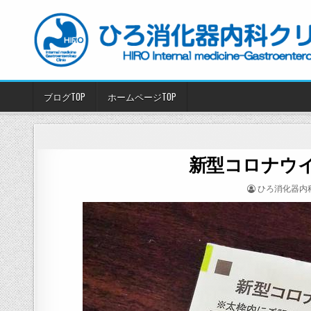
Skip
to
content
ブログTOP
ホームページTOP
新型コロナウ
POSTED
ひろ消化器内
BY