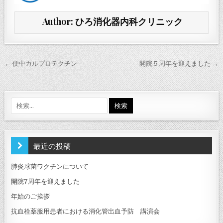
Author:
ひろ消化器内科クリニック
投
← 便中カルプロテクチン
開院５周年を迎えました →
稿
ナ
ビ
検
索:
ゲ
ー
シ
最近の投稿
ョ
肺炎球菌ワクチンについて
ン
開院7周年を迎えました
年始のご挨拶
抗血栓薬服用患者における消化管出血予防 講演会