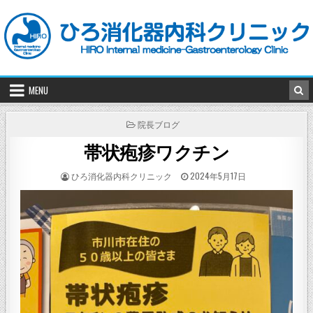
Skip
to
content
MENU
POSTED
院長ブログ
IN
帯状疱疹ワクチン
POSTED
POSTED
ひろ消化器内科クリニック
2024年5月17日
BY
ON