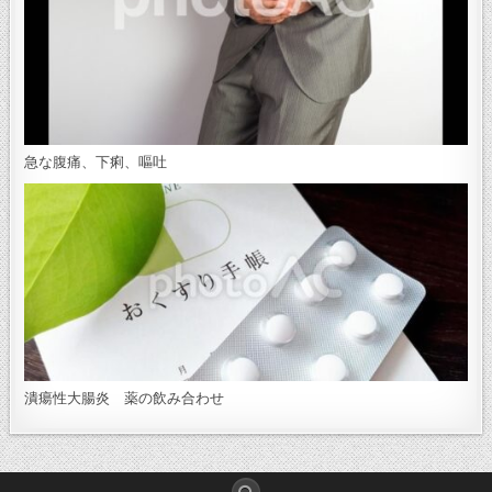
急な腹痛、下痢、嘔吐
潰瘍性大腸炎 薬の飲み合わせ