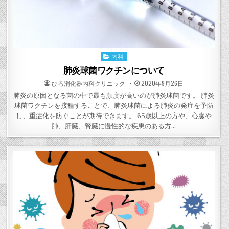
内科
Posted
in
肺炎球菌ワクチンについて
POSTED
POSTED
ひろ消化器内科クリニック
2020年9月26日
BY
ON
肺炎の原因となる菌の中で最も頻度が高いのが肺炎球菌です。 肺炎
球菌ワクチンを接種することで、肺炎球菌による肺炎の発症を予防
し、重症化を防ぐことが期待できます。 65歳以上の方や、心臓や
肺、肝臓、腎臓に慢性的な疾患のある方…