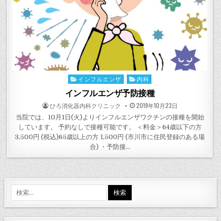
インフルエンザ
内科
Posted
in
インフルエンザ予防接種
POSTED
POSTED
ひろ消化器内科クリニック
2019年10月23日
BY
ON
当院では、10月1日(火)よりインフルエンザワクチンの接種を開始
しています。 予約なしで接種可能です。 ＜料金＞64歳以下の方
3,500円 (税込)65歳以上の方 1,500円 (市川市に住民登録のある場
合) ・予防接…
検
索: