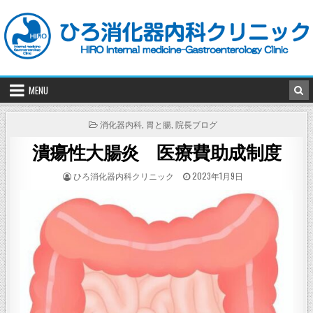
Skip
to
content
MENU
POSTED
消化器内科
,
胃と腸
,
院長ブログ
IN
潰瘍性大腸炎 医療費助成制度
POSTED
POSTED
ひろ消化器内科クリニック
2023年1月9日
BY
ON