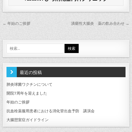
投
← 年始のご挨拶
潰瘍性大腸炎 薬の飲み合わせ →
稿
ナ
ビ
検
索:
ゲ
ー
シ
最近の投稿
ョ
肺炎球菌ワクチンについて
ン
開院7周年を迎えました
年始のご挨拶
抗血栓薬服用患者における消化管出血予防 講演会
大腸憩室症ガイドライン