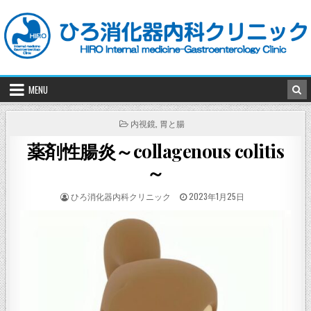
Skip
to
content
MENU
POSTED
内視鏡
,
胃と腸
IN
薬剤性腸炎～collagenous colitis
～
POSTED
POSTED
ひろ消化器内科クリニック
2023年1月25日
BY
ON