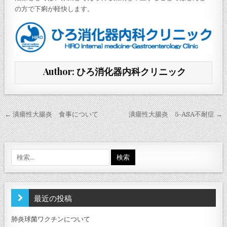
の方で下痢が軽快します。
Author:
ひろ消化器内科クリニック
投
← 潰瘍性大腸炎 食事について
潰瘍性大腸炎 5-ASA不耐症 →
稿
ナ
ビ
検
索:
ゲ
ー
シ
最近の投稿
ョ
肺炎球菌ワクチンについて