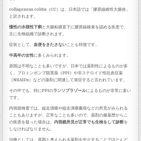
collagenous colitis（CC）は、日本語では「膠原線維性大腸炎」
と訳されます。
慢性の水様性下痢
と大腸粘膜直下に膠原線維束を認める疾患で、
主に生検組織で診断されます。
症状として、
血便をきたさない
ことも特徴です。
中高年の女性
に多くみられます。
原因は不明なことも多いですが、日本では薬剤性によるものが多
く、プロトンポンプ阻害薬（PPI）や非ステロイド性抗炎症薬
（NSAIDs）などの薬剤に関連して発症すると言われています。
その中でも、特にPPIの
ランソプラゾール
によるものが非常に多い
です。
内視鏡検査では、縦走潰瘍や縦走潰瘍瘢痕などの所見がみられる
こともありますが、正常なことも多いので、薬剤の服薬歴からこ
の疾患を疑った場合は、
内視鏡所見が正常でも生検をして診断
を
しなければなりません。
治療としては、原因と考えられる薬剤を中止することでほとんど